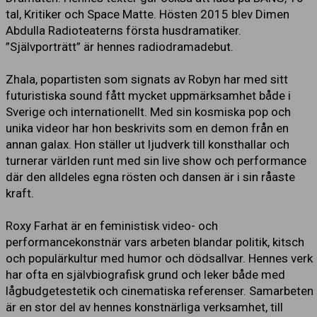
tal, Kritiker och Space Matte. Hösten 2015 blev Dimen
Abdulla Radioteaterns första husdramatiker.
”Självporträtt” är hennes radiodramadebut.
Zhala, popartisten som signats av Robyn har med sitt
futuristiska sound fått mycket uppmärksamhet både i
Sverige och internationellt. Med sin kosmiska pop och
unika videor har hon beskrivits som en demon från en
annan galax. Hon ställer ut ljudverk till konsthallar och
turnerar världen runt med sin live show och performance
där den alldeles egna rösten och dansen är i sin råaste
kraft.
Roxy Farhat är en feministisk video- och
performancekonstnär vars arbeten blandar politik, kitsch
och populärkultur med humor och dödsallvar. Hennes verk
har ofta en självbiografisk grund och leker både med
lågbudgetestetik och cinematiska referenser. Samarbeten
är en stor del av hennes konstnärliga verksamhet, till