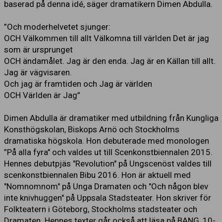
baserad på denna idé, säger dramatikern Dimen Abdulla.
”Och moderhelvetet sjunger:
OCH Välkommen till allt Välkomna till världen Det är jag
som är ursprunget
OCH ändamålet. Jag är den enda. Jag är en Källan till allt.
Jag är vägvisaren.
Och jag är framtiden och Jag är världen
OCH Världen är Jag”
Dimen Abdulla är dramatiker med utbildning från Kungliga
Konsthögskolan, Biskops Arnö och Stockholms
dramatiska högskola. Hon debuterade med monologen
”På alla fyra" och valdes ut till Scenkonstbiennalen 2015.
Hennes debutpjäs "Revolution" på Ungscenöst valdes till
scenkonstbiennalen Bibu 2016. Hon är aktuell med
"Nomnomnom" på Unga Dramaten och "Och någon blev
inte knivhuggen" på Uppsala Stadsteater. Hon skriver för
Folkteatern i Göteborg, Stockholms stadsteater och
Dramaten. Hennes texter går också att läsa på BANG, 10-